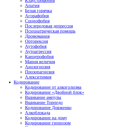
Клаустрофобия
Апатия
Белая горячка
Агорафобия
Социофобия
Послеродовая депрессия
Психиатрическая помощь
Дромомания
Орторексия
Аутофобия
Аутоагрессия
Канцерофобия
Мания величия
Анозогнозия
Прозопагнозия
Алекситимия
Кодирование
Кодирование от алкоголизма
Кодирование «Двойной блок»
Вшивание ампулы
Вшивание Торпедо
Кодирование Довженко
Алкоблокада
Кодирование на дому
Кодирование гипнозом