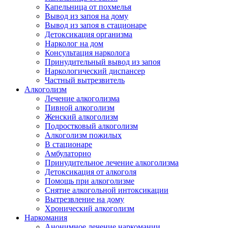
Капельница от похмелья
Вывод из запоя на дому
Вывод из запоя в стационаре
Детоксикация организма
Нарколог на дом
Консультация нарколога
Принудительный вывод из запоя
Наркологический диспансер
Частный вытрезвитель
Алкоголизм
Лечение алкоголизма
Пивной алкоголизм
Женский алкоголизм
Подростковый алкоголизм
Алкоголизм пожилых
В стационаре
Амбулаторно
Принудительное лечение алкоголизма
Детоксикация от алкоголя
Помощь при алкоголизме
Снятие алкогольной интоксикации
Вытрезвление на дому
Хронический алкоголизм
Наркомания
Анонимное лечение наркомании