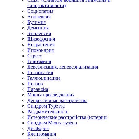
гиперактивности)
Социопатия
Анорексия
Булимия
Деменция
Эпилепсия
Шизофрения
Неврастения
Ипохондрия
Стресс
Гипомания
Дереализация, деперсонализация
Психопатии
Галлюцинации
Психоз
Паранойа
Мания преследования
Депрессивные расстройства
Синдром Туретта
Раздражительность
Истерические расстройства (истерия)
Синдром Мюнхгаузена
Дисфория
Клептомания