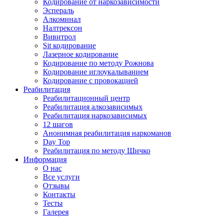
Кодирование от наркозависимости
Эспераль
Алкоминал
Налтрексон
Вивитрол
Sit кодирование
Лазерное кодирование
Кодирование по методу Рожнова
Кодирование иглоукалыванием
Кодирование с провокацией
Реабилитация
Реабилитационный центр
Реабилитация алкозависимых
Реабилитация наркозависимых
12 шагов
Анонимная реабилитация наркоманов
Day Top
Реабилитация по методу Шичко
Информация
О нас
Все услуги
Отзывы
Контакты
Тесты
Галерея